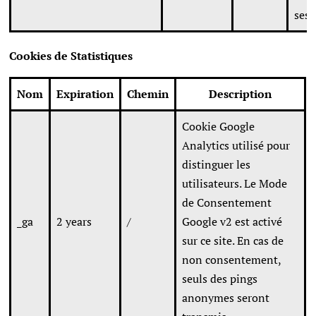
ses 
Cookies de Statistiques
Nom
Expiration
Chemin
Description
Cookie Google
Analytics utilisé pour
distinguer les
utilisateurs. Le Mode
de Consentement
_ga
2 years
/
Google v2 est activé
sur ce site. En cas de
non consentement,
seuls des pings
anonymes seront