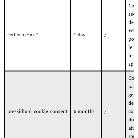
Coo
sécu
dép
WP 
cerber_crzm_*
1 day
/
pour
le s
les 
spa
Coo
par 
gest
de r
pressidium_cookie_consent
6 months
/
con
du v
afin
sau