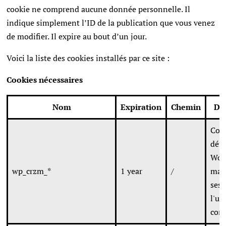
cookie ne comprend aucune donnée personnelle. Il
indique simplement l’ID de la publication que vous venez
de modifier. Il expire au bout d’un jour.
Voici la liste des cookies installés par ce site :
Cookies nécessaires
Nom
Expiration
Chemin
De
Cook
défa
Wor
wp_crzm_*
1 year
/
main
sess
l'ut
conn