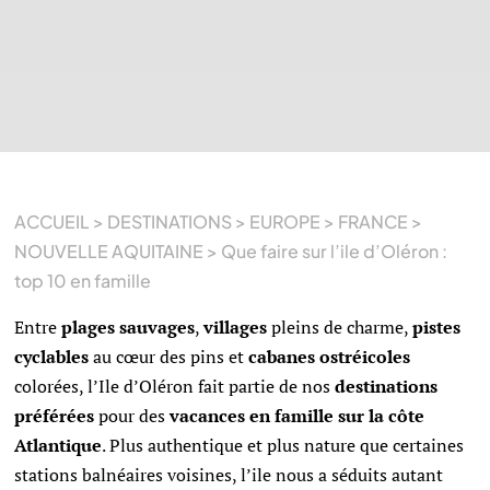
ACCUEIL
>
DESTINATIONS
>
EUROPE
>
FRANCE
>
NOUVELLE AQUITAINE
>
Que faire sur l’ile d’Oléron :
top 10 en famille
Entre
plages sauvages
,
villages
pleins de charme,
pistes
cyclables
au cœur des pins et
cabanes ostréicoles
colorées, l’Ile d’Oléron fait partie de nos
destinations
préférées
pour des
vacances en famille sur la côte
Atlantique
. Plus authentique et plus nature que certaines
stations balnéaires voisines, l’ile nous a séduits autant