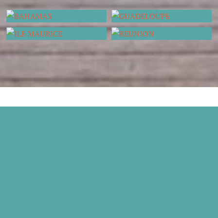
BAHAMAS
GUADELOUPE
ILE MAURICE
REUNION

Suivez-moi sur Instagram