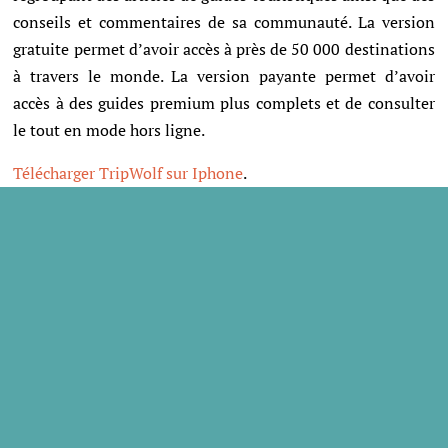
conseils et commentaires de sa communauté. La version
gratuite permet d’avoir accès à près de 50 000 destinations
à travers le monde. La version payante permet d’avoir
accès à des guides premium plus complets et de consulter
le tout en mode hors ligne.
Télécharger TripWolf sur Iphone
.
Trip Advisor City Guides
Tout le monde connait Trip Advisor, le site qui permet
de consulter les avis d’autres voyageurs sur les sites
touristiques, restaurants et hôtels du monde entier. Et
bien, l’application Trip Advisor City Guides donne accès à
la base de données de Trip Advisor et est utilisable en
mode hors connexion.
Télécharger Trip Advisor City Guides sur Iphone
.