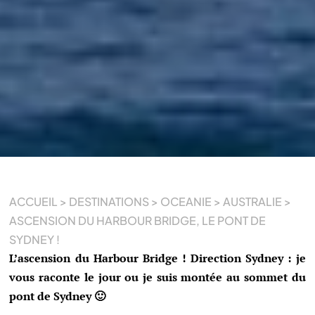
ACCUEIL
>
DESTINATIONS
>
OCEANIE
>
AUSTRALIE
>
ASCENSION DU HARBOUR BRIDGE, LE PONT DE
SYDNEY !
L’ascension du Harbour Bridge ! Direction Sydney : je
vous raconte le jour ou je suis montée au sommet du
pont de Sydney 🙂