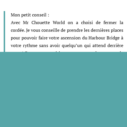
Mon petit conseil :
Avec Mr Chouette World on a choisi de fermer la
cordée. Je vous conseille de prendre les dernières places
pour pouvoir faire votre ascension du Harbour Bridge à
votre rythme sans avoir quelqu’un qui attend derrière
vous ! Dans cette position on peut prendre un peu de
distance par rapport au groupe et profiter de
l’ascension comme si on était seuls là haut !
Faire l’ascension du Harbour
Bridge : info pratiques
Ouvert tous les jours sauf le 31 décembre.
Plusieurs parcours sont possibles : Bridge climb : une
ascension jusqu’au sommet du pont (3h30) / Bridge