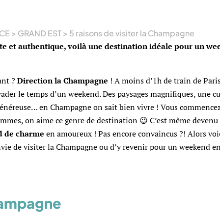
CE
>
GRAND EST
>
5 raisons de visiter la Champagne
e et authentique, voilà une destination idéale pour un w
ant ?
Direction la Champagne
! A moins d’1h de train de Paris
vader le temps d’un weekend. Des paysages magnifiques, une cu
 généreuse… en Champagne on sait bien vivre ! Vous commencez
ommes, on aime ce genre de destination 😉 C’est même devenu 
 de charme
en amoureux ! Pas encore convaincus ?! Alors voi
vie de visiter la Champagne ou d’y revenir pour un weekend en
Champagne