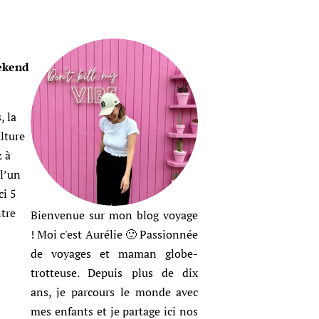
eekend
, la
lture
 à
l’un
ci 5
tre
Bienvenue sur mon blog voyage
! Moi c'est Aurélie 🙂 Passionnée
de voyages et maman globe-
trotteuse. Depuis plus de dix
ans, je parcours le monde avec
mes enfants et je partage ici nos