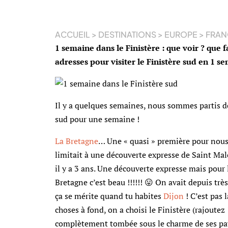
ACCUEIL
>
DESTINATIONS
>
EUROPE
>
FRAN
1 semaine dans le Finistère : que voir ? que f
adresses pour visiter le Finistère sud en 1 s
Il y a quelques semaines, nous sommes partis dé
sud pour une semaine !
La Bretagne
… Une « quasi » première pour nous,
limitait à une découverte expresse de Saint Mal
il y a 3 ans. Une découverte expresse mais pou
Bretagne c’est beau !!!!!! 😛 On avait depuis très
ça se mérite quand tu habites
Dijon
! C’est pas l
choses à fond, on a choisi le Finistère (rajoute
complètement tombée sous le charme de ses pays