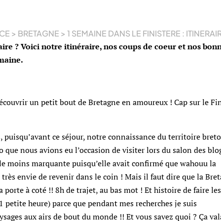
CE
>
BRETAGNE
>
1 SEMAINE DANS LE FINISTERE : ITINERAI
aire ? Voici notre itinéraire, nos coups de coeur et nos bon
emaine.
couvrir un petit bout de Bretagne en amoureux ! Cap sur le Fin
 puisqu’avant ce séjour, notre connaissance du territoire breto
o que nous avions eu l’occasion de visiter lors du salon des blo
r le moins marquante puisqu’elle avait confirmé que wahouu la
 très envie de revenir dans le coin ! Mais il faut dire que la Bre
a porte à coté !! 8h de trajet, au bas mot ! Et histoire de faire les
z 1 petite heure) parce que pendant mes recherches je suis
ages aux airs de bout du monde !! Et vous savez quoi ? Ça val