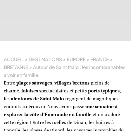
ACCUEIL
>
DESTINATIONS
>
EUROPE
>
FRANCE
>
BRETAGNE
>
Autour de Saint Malo : les incontournables
à voir en famille
Entre
plages sauvages
,
villages bretons
pleins de
charme,
falaises
spectaculaires et petits
ports
typiques
,
les
alentours de Saint Malo
regorgent de magnifiques
endroits à découvrir. Nous avons passé
une semaine à
explorer la côte d’Émeraude en famille
et on a adoré
cette région ! Entre les ruelles de Dinan, les huîtres à
Cancale, les plages de Dinard, les paysages incroyables du