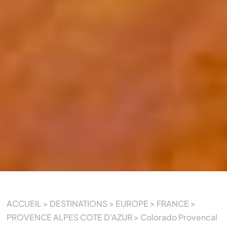
ACCUEIL
>
DESTINATIONS
>
EUROPE
>
FRANCE
>
PROVENCE ALPES COTE D'AZUR
>
Colorado Provencal