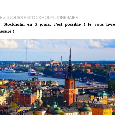
E
>
3 JOURS A STOCKHOLM : ITINERAIRE
r Stockholm en 3 jours, c’est possible ! Je vous liv
mesure !