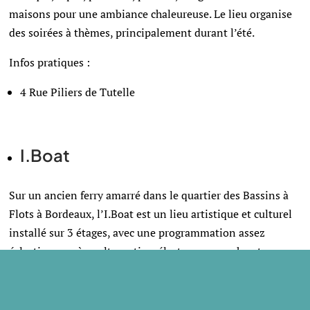
maisons pour une ambiance chaleureuse. Le lieu organise
des soirées à thèmes, principalement durant l’été.
Infos pratiques :
4 Rue Piliers de Tutelle
I.Boat
Sur un ancien ferry amarré dans le quartier des Bassins à
Flots à Bordeaux, l’I.Boat est un lieu artistique et culturel
installé sur 3 étages, avec une programmation assez
éclectique : scène alternative, électro, pop, rock, arts
visuels et numériques, cinéma, clubbing…
Personnellement, j’adore y aller pour boire un verre sur
l’une des terrasses lors des soirées estivales, la vue depuis