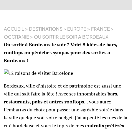
ACCUEIL
>
DESTINATIONS
>
EUROPE
>
FRANCE
>
OCCITANIE
>
OU SORTIR LE SOIR A BORDEAUX
Où sortir à
Bordeaux le soir ? Voici 5 idées de bars,
rooftops ou péniches sympas pour des sorties à
Bordeaux !
Bordeaux, ville d’histoire et de patrimoine est aussi une
ville qui sait faire la fête ! Avec ses innombrables
bars,
restaurants, pubs et autres rooftops
… vous aurez
l’embarras du choix pour passer une agréable soirée dans
la ville quelque soit votre budget. J’ai arpenté les rues de la
cité bordelaise et voici le top 5 de mes
endroits préférés