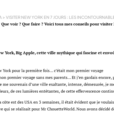
A
>
VISITER NEW YORK EN 7 JOURS : LES INCONTOURNABL
? Que voir ? Que faire ? Voici tous mes conseils pour visite
w York, Big Apple, cette ville mythique qui fascine et envo
ew York pour la première fois… c’était mon premier voyage
mon premier voyage sans mes parents… Et j’en gardais encore, 
! Je me souvenais d’une ville exaltante, intense, démesurée, je m
ouleurs, de ces lumières entêtantes, de cette effervescence conti
 côte est des USA en 3 semaines, il était évident que je voulais
êve qui se réalisait pour Mr ChouetteWorld. Nous avons décidé d