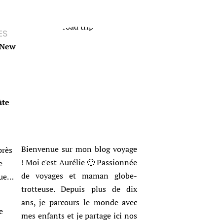
ES
r New
ûte
Bienvenue sur mon blog voyage
près
! Moi c'est Aurélie 🙂 Passionnée
e
de voyages et maman globe-
nue…
trotteuse. Depuis plus de dix
ans, je parcours le monde avec
e
mes enfants et je partage ici nos