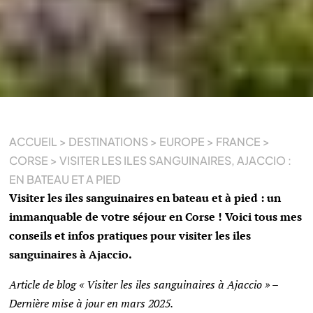
ACCUEIL
>
DESTINATIONS
>
EUROPE
>
FRANCE
>
CORSE
>
VISITER LES ILES SANGUINAIRES, AJACCIO :
EN BATEAU ET A PIED
Visiter les iles sanguinaires en bateau et à pied : un
immanquable de votre séjour en Corse ! Voici tous mes
conseils et infos pratiques pour visiter les iles
sanguinaires à Ajaccio.
Article de blog « Visiter les iles sanguinaires à Ajaccio » –
Dernière mise à jour en mars 2025.