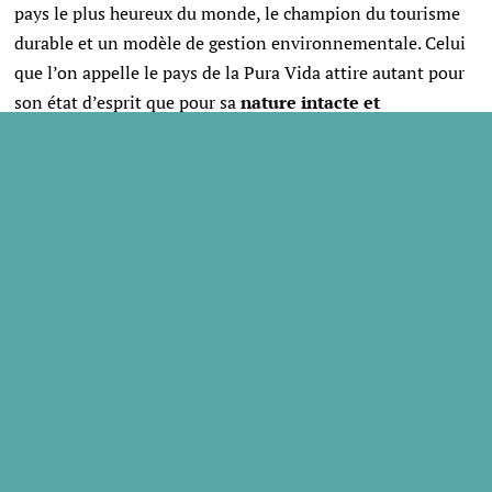
p
ays le plus heureux du monde, le champion du tourisme
durable et un modèle de gestion environnementale. Celui
que l’on appelle le pays de la Pura Vida attire autant pour
son état d’esprit que pour sa
nature intacte et
majestueuse
. Sur un territoire 10 fois plus petit que la
France, il offre une
diversité de paysages incroyable
,
entre longues étendues de sable fin, forêts tropicales et
chaines de volcans. De la côte Caraïbes à la côte Pacifique,
vous pourrez découvrir les nombreux parcs nationaux et
réserves naturelles et y observer de nombreux animaux :
toucans, paresseux, grenouilles, jaguars…
La
meilleure période pour visiter le Costa Rica s’étale
de décembre à avril
. Il y fait alors chaud et les
précipitations sont très faibles. Elle a donc sa place parmi
les meilleures destinations où trouver le soleil en hiver !