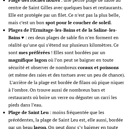
Plage des roches noires
: une petite plage de sable au
centre de Saint Gilles avec quelques bars et restaurants.
Elle est protégée par un filet. Ce n’est pas la plus belle,
mais c’est un bon
spot pour le coucher de soleil
.
Plages de l’Ermitage-les-Bains et de la Saline-les-
Bains
♥ : ces deux plages de sable fin n’en forment en
réalité qu’une qui s’étend sur plusieurs kilomètres. Ce
sont
mes préférées
! Elles sont bordées par un
magnifique lagon
où l’on peut se baigner en toute
sécurité et observer de nombreux
coraux et poissons
(et même des raies et des tortues avec un peu de chance).
L’arrière de la plage est bordée de filaos où pique niquer
à l’ombre. On trouve aussi de nombreux bars et
restaurants où boire un verre ou déguster un carri les
pieds dans l’eau.
Plage de Saint Leu
: moins fréquentée que les
précédentes, la plage de Saint Leu est, elle aussi, bordée
par un beau
lagon
. On peut donc s’y baigner en toute