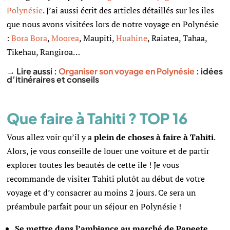
Polynésie
. J’ai aussi écrit des articles détaillés sur les iles
que nous avons visitées lors de notre voyage en Polynésie
:
Bora Bora
,
Moorea
, Maupiti,
Huahine
, Raiatea, Tahaa,
Tikehau, Rangiroa…
→ Lire aussi :
Organiser son voyage en Polynésie
: idées
d’itinéraires et conseils
Que faire à Tahiti ? TOP 16
Vous allez voir qu’il y a
plein de choses à faire à Tahiti
.
Alors, je vous conseille de louer une voiture et de partir
explorer toutes les beautés de cette ile ! Je vous
recommande de visiter Tahiti plutôt au début de votre
voyage et d’y consacrer au moins 2 jours. Ce sera un
préambule parfait pour un séjour en Polynésie !
Se mettre dans l’ambiance au marché de Papeete