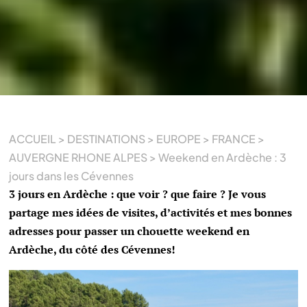
ACCUEIL
>
DESTINATIONS
>
EUROPE
>
FRANCE
>
AUVERGNE RHONE ALPES
>
Weekend en Ardèche : 3
jours dans les Cévennes
3 jours en Ardèche : que voir ? que faire ? Je vous
partage mes idées de visites, d’activités et mes bonnes
adresses pour passer un chouette weekend en
Ardèche, du côté des Cévennes!