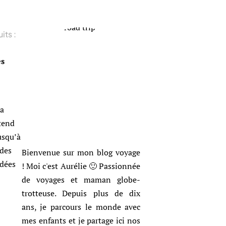
its :
es
a
étend
usqu’à
 des
Bienvenue sur mon blog voyage
idées
! Moi c'est Aurélie 🙂 Passionnée
de voyages et maman globe-
trotteuse. Depuis plus de dix
ans, je parcours le monde avec
mes enfants et je partage ici nos