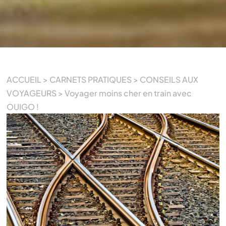
ACCUEIL
>
CARNETS PRATIQUES
>
CONSEILS AUX
VOYAGEURS
>
Voyager moins cher en train avec
OUIGO !