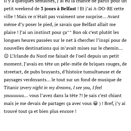
Il y a quelques semaines, j’ai eu la chance de partir pour un
petit weekend de
3 jours à Belfast
! Et j’ai A-DO-RE cette
ville ! Mais ce n’était pas vraiment une surprise… Avant
même d’y poser le pied, je savais que Belfast allait me
plaire ! J’ai un instinct pour ça^^ Bon ok c’est plutôt les
longues heures passées sur le net à chercher l’inspi pour de
nouvelles destinations qui m’avait mises sur le chemin…
😉 L’Irlande du Nord me faisait de l’oeil depuis un petit
moment. J’avais en tête un pêle-mêle de briques rouges, de
streetart, de pubs bruyants, d’histoire tumultueuse et de
paysages verdoyants… le tout sur un fond de musique de
Titanic (
every night in my dreams, I see you, I feel
youuuuuu…
vous l’avez dans la tête ?! Je sais c’est chiant
mais je me devais de partager ça avec vous 😀 ) ! Bref, j’y ai
trouvé tout ça et bien plus encore !