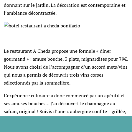
donnant sur le jardin. La décoration est contemporaine et
l’ambiance décontractée.
Le restaurant A Cheda propose une formule « diner
gourmand » : amuse bouche, 3 plats, mignardises pour 79€.
Nous avons choisi de l’accompagner d’un accord mets/vins
qui nous a permis de découvrir trois vins corses
sélectionnés par la sommelière.
L’expérience culinaire a donc commencé par un apéritif et
ses amuses bouches… J’ai découvert le champagne au
safran, original ! Suivis d’une « aubergine confite – grillée,
Prisuttu de Zicavo 18 mois et tuile à la châtaigne » pour
moi et d’un « bavarois de tomates, pickles de légumes,