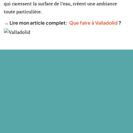
qui caressent la surface de l’eau, créent une ambiance
toute particulière.
→ Lire mon article complet:
Que faire à Valladolid
?
3. Tulum
Entre plages de rêves et visites culturelles, les choses à
faire à Tulum ne manquent pas ! Vous pourrez vous
prélasser sur une plage magnifique, vous baigner dans des
eaux cristallines, faire du snorkeling au milieu des
poissons colorés et visiter l’un des sites maya majeurs de
la péninsule du Yucatan dans la même journée ! Un
compromis parfait entre farniente et culture !
La première chose à faire à Tulum c’est de visiter ses ruines