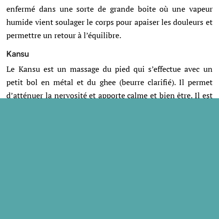
enfermé dans une sorte de grande boite où une vapeur
humide vient soulager le corps pour apaiser les douleurs et
permettre un retour à l’équilibre.
Kansu
Le Kansu est un massage du pied qui s’effectue avec un
petit bol en métal et du ghee (beurre clarifié). Il permet
d’atténuer la nervosité et apporte calme et bien être. Il est
notamment excellent pour lutter contre les insomnies.
On s’est limité à l’aspect « bien être » de l’ Ayurveda. Si ces
quelques soins ne peuvent avoir qu’un effet très limité sur
le plan thérapeutique, ils nous ont tout de même permis
de bien nous relaxer !!! 🙂 Alors, si vous faites un tour au
Sri Lanka, n’hésitez pas à vous laisser tenter par un de ces
fameux massages ayurvédiques ! L’île regorge de spas,