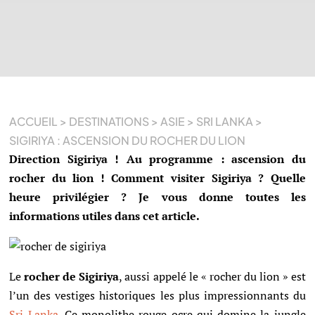
ACCUEIL
>
DESTINATIONS
>
ASIE
>
SRI LANKA
>
SIGIRIYA : ASCENSION DU ROCHER DU LION
Direction Sigiriya ! Au programme : ascension du
rocher du lion ! Comment visiter Sigiriya ? Quelle
heure privilégier ? Je vous donne toutes les
informations utiles dans cet article.
Le
rocher de Sigiriya
, aussi appelé le « rocher du lion » est
l’un des vestiges historiques les plus impressionnants du
Sri Lanka
. Ce monolithe rouge ocre qui domine la jungle