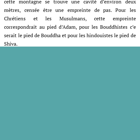
cette montagne se trouve une cavité d’environ deux
mètres, censée être une empreinte de pas.
Pour les
Chrétiens et les Musulmans, cette empreinte
correspondrait au pied d’Adam, pour les Bouddhistes c’e
serait le pied de Bouddha et pour les hindouistes le pied de
Shiva.
Du palais, il ne reste que des ruines. On est libre de s’y
balader sans aucune restriction. J’imagine que cela va
changer car, même si c’est absolument magique de
déambuler au plus près des vestiges, on s’aperçoit très vite
que le site est ainsi très exposé aux dégradations des
milliers de touristes qui y viennent chaque année et qui ne
sont pas toujours respectueux…